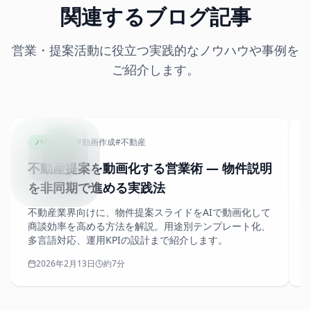
関連するブログ記事
営業・提案活動に役立つ実践的なノウハウや事例を
ご紹介します。
REALEST
ハウツー
#
動画作成
#
不動産
不動産提案を動画化する営業術 — 物件説明
を非同期で進める実践法
不動産業界向けに、物件提案スライドをAIで動画化して
商談効率を高める方法を解説。用途別テンプレート化、
多言語対応、運用KPIの設計まで紹介します。
2026年2月13日
約7分