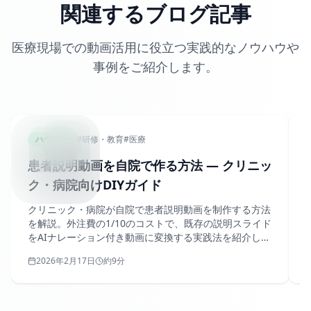
関連するブログ記事
医療現場での動画活用に役立つ実践的なノウハウや
事例をご紹介します。
PATIENT
ハウツー
#
研修・教育
#
医療
患者説明動画を自院で作る方法 — クリニッ
ク・病院向けDIYガイド
クリニック・病院が自院で患者説明動画を制作する方法
を解説。外注費の1/10のコストで、既存の説明スライド
をAIナレーション付き動画に変換する実践法を紹介しま
す。
2026年2月17日
約9分