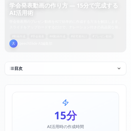
学会発表動画の作り方 — 15分で完成する
AI活用術
学会発表用のプレゼン動画をAIで効率的に作成する方法を解説します。
スライドをアップロードするだけで、ナレーション付きの高品質な発表
動画が15分で完成。国際学会にも対応する多言語機能も紹介します。
#
動画作成
#
学会発表
#
AI動画作成
#
研究者向け
#
プレゼン動画
SpeechSlide AI編集部
目次
15
分
AI活用時の作成時間