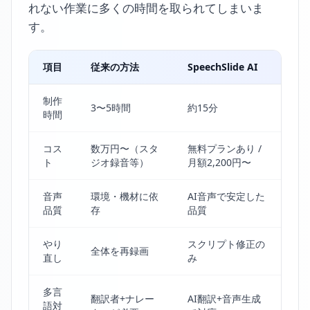
れない作業に多くの時間を取られてしまいま
す。
項目
従来の方法
SpeechSlide AI
制作
3〜5時間
約15分
時間
コス
数万円〜（スタ
無料プランあり /
ト
ジオ録音等）
月額2,200円〜
音声
環境・機材に依
AI音声で安定した
品質
存
品質
やり
スクリプト修正の
全体を再録画
直し
み
多言
翻訳者+ナレー
AI翻訳+音声生成
語対