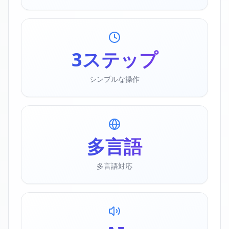
3
ステップ
シンプルな操作
多
言語
多言語対応